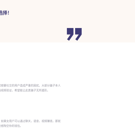
！
选择！
常想要社交的用户造成严重的困扰。大部分骗子本人
线视频验证，希望能让此类骗子无所遁形。
！如果女用户可以通过聊天，语音，视频赚钱，那就
只想掏空你的钱包。